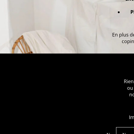
P
En plus d
copin
Rien
ou
no
Im