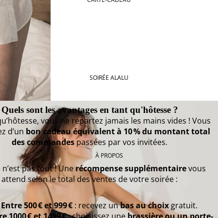
SOIRÉE ALALU
Quels sont les avantages en tant qu'hôtesse ?
qu’hôtesse, vous ne repartez jamais les mains vides ! Vous
ez d’un
bon cadeau équivalent à 10 % du montant total
des commandes
passées par vos invitées.
À PROPOS
 n’est pas tout ! Une
récompense supplémentaire
vous
attend selon le total des ventes de votre soirée :
Entre 500 € et 999 €
: recevez un
bas au choix
gratuit.
re 1000 € et 1499 €
: choisissez une
brassière ou un porte-