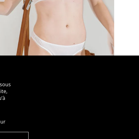
ssous
te,
u’à
our