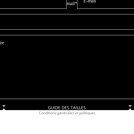
mail
*
Politique de remboursement
Politique de confidentialité
Conditions d’utilisation
Politique d’expédition
GUIDE DES TAILLES
Conditions générales et politiques