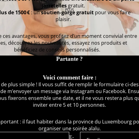
jarretelles
gratuit.
PLUS
lus de 1500 €
: un
soutien-gorge gratuit
pour vous faire
plaisir.
e ces avantages, vous profitez d’un moment convivial entre
es, découvrez les nouveautés, essayez nos produits et
bénéficiez de conseils personnalisés.
Partante ?
Voici comment faire :
 de plus simple ! Il vous suffit de remplir le formulaire ci-de
 de m’envoyer un message via Instagram ou Facebook. Ensui
us fixerons ensemble une date, et il ne vous restera plus q
inviter entre 5 et 10 personnes.
portant : il faut habiter dans la province du Luxembourg p
organiser une soirée alalu.
E-